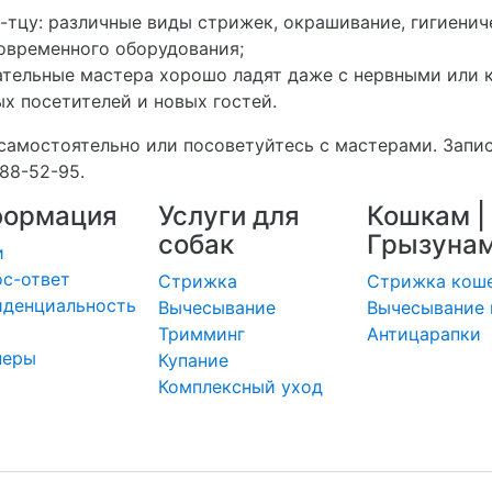
и-тцу: различные виды стрижек, окрашивание, гигиени
овременного оборудования;
ательные мастера хорошо ладят даже с нервными или
х посетителей и новых гостей.
самостоятельно или посоветуйтесь с мастерами. Запи
88-52-95.
ормация
Услуги для
Кошкам |
собак
Грызуна
и
с-ответ
Стрижка
Стрижка кош
иденциальность
Вычесывание
Вычесывание 
Тримминг
Антицарапки
неры
Купание
Комплексный уход