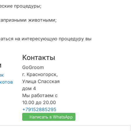
ческие процедуры;
 капризными животными;
саться на интересующую процедуру вы
Контакты
м
GoGroom
г. Красногорск,
ек
Улица Спасская
котов
дом 4
Мы работаем с
10.00 до 20.00
+79152885295
Написать в WhatsApp