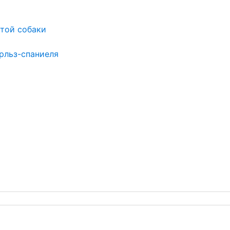
той собаки
рльз-спаниеля