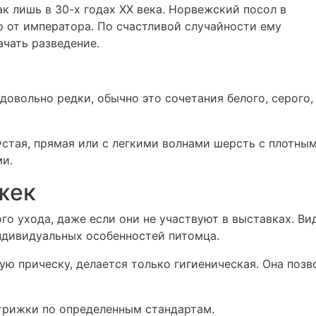
ак лишь в 30-х годах XX века. Норвежский посол в
ар от императора. По счастливой случайности ему
ачать разведение.
довольно редки, обычно это сочетания белого, серого,
устая, прямая или с легкими волнами шерсть с плотн
ми.
жек
го ухода, даже если они не участвуют в выставках. В
индивидуальных особенностей питомца.
ю прическу, делается только гигиеническая. Она поз
рижки по определенным стандартам.