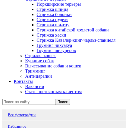
Йоркширские терьеры
Стрижка шпица
Стрижка болонки
Стрижка пуделя
Стрижка ши-тцу
Стрижка китайской хохлатой собаки
Стрижка хаски
Стрижка Кавалер-кинг-чарльз-спаниеля
Груминг чихуахуа
Груминг шнауцеров
Стрижка кошек
Купание собак
Вычесывание собак и кошек
Тримминг
Антицарапки
Контакты
Вакансии
Стать постоянным клиентом
Все фотографии
Избранное