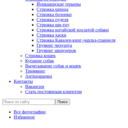
Йоркширские терьеры
Стрижка шпица
Стрижка болонки
Стрижка пуделя
Стрижка ши-тцу
Стрижка китайской хохлатой собаки
Стрижка хаски
Стрижка Кавалер-кинг-чарльз-спаниеля
Груминг чихуахуа
Груминг шнауцеров
Стрижка кошек
Купание собак
Вычесывание собак и кошек
Тримминг
Антицарапки
Контакты
Вакансии
Стать постоянным клиентом
Все фотографии
Избранное