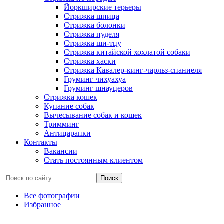
Йоркширские терьеры
Стрижка шпица
Стрижка болонки
Стрижка пуделя
Стрижка ши-тцу
Стрижка китайской хохлатой собаки
Стрижка хаски
Стрижка Кавалер-кинг-чарльз-спаниеля
Груминг чихуахуа
Груминг шнауцеров
Стрижка кошек
Купание собак
Вычесывание собак и кошек
Тримминг
Антицарапки
Контакты
Вакансии
Стать постоянным клиентом
Все фотографии
Избранное