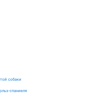
той собаки
рльз-спаниеля