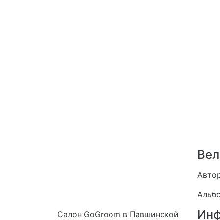
Вел
Авто
Альб
Инф
Салон GoGroom в Павшинской